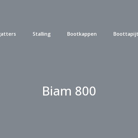
gatters
Stalling
Bootkappen
Boottapij
Biam 800