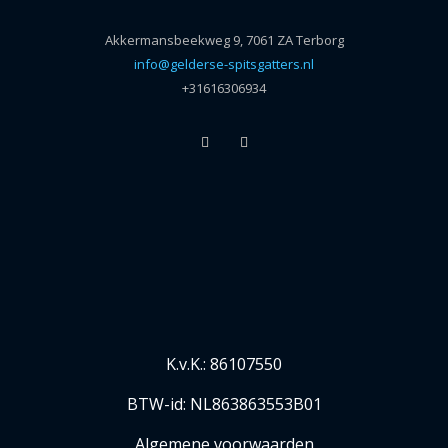
Akkermansbeekweg 9, 7061 ZA Terborg
info@gelderse-spitsgatters.nl
+31616306934
K.v.K.: 86107550
BTW-id: NL863863553B01
Algemene voorwaarden