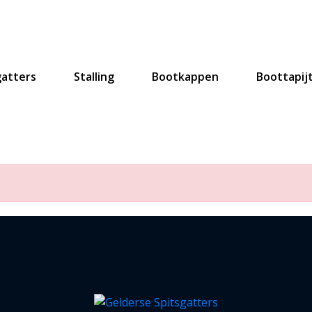
gatters
Stalling
Bootkappen
Boottapij