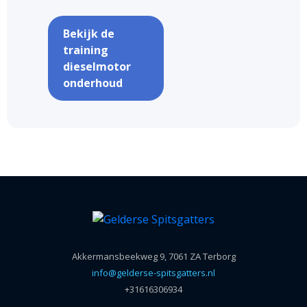
Bekijk de
training
dieselmotor
onderhoud
Akkermansbeekweg 9, 7061 ZA Terborg
info@gelderse-spitsgatters.nl
+31616306934