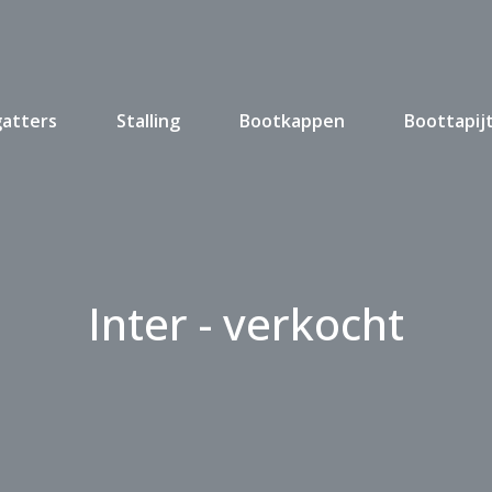
gatters
Stalling
Bootkappen
Boottapij
Inter - verkocht