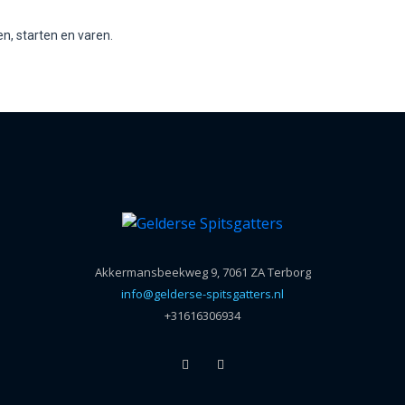
n, starten en varen.
Akkermansbeekweg 9, 7061 ZA Terborg
info@gelderse-spitsgatters.nl
+31616306934