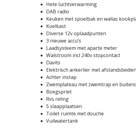
Hete luchtverwarming
DAB radio
Keuken met spoelbak en wallas kookpl
Koelkast
Diverse 12v oplaadpunten
3 nieuwe accu’s
Laadsysteem met aparte meter
Walstroom incl 240v stopcontact
Davits
Elektrisch ankerlier met afstandsbedie
Achter instap
Zwemplateau met zwemtrap en buite
Boegspriet
Rvs reling
5 slaapplaatsen
Toilet ruimte met douche
Vuilwatertank