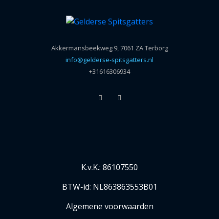
Akkermansbeekweg 9, 7061 ZA Terborg
info@gelderse-spitsgatters.nl
+31616306934
K.v.K.: 86107550
BTW-id: NL863863553B01
Algemene voorwaarden