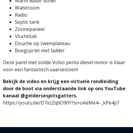
Warm water boiler
Walstroom
Radio
Septic tank
Zonnepaneel
Vluchtluik
Douche op zwemplateau
Boegspriet met ladder
Deze parel met solide Volvo penta diesel motor is klaar
voor een fantastisch vaarseizoen!
Bekijk de video en krijg een virtuele rondleiding
door de boot via onderstaande link op ons YouTube
kanaal @geldersespitsgatters.
https://youtu.be/D7xzZq0O90Y?si=oAeMe4–_kPe4ji7