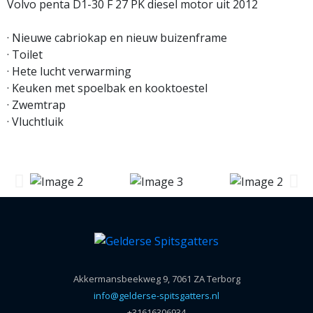
Volvo penta D1-30 F 27 PK diesel motor uit 2012
· Nieuwe cabriokap en nieuw buizenframe
· Toilet
· Hete lucht verwarming
· Keuken met spoelbak en kooktoestel
· Zwemtrap
· Vluchtluik
Akkermansbeekweg 9, 7061 ZA Terborg
info@gelderse-spitsgatters.nl
+31616306934